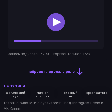
Запись подкаста · 52:40 · горизонтальное 16:9
нейросеть сделала рилс
ПОЛУЧИЛИ
Цепляющий
Личная
Полезный
Яркая цитата
9.2
8.7
8.1
7.6
хук
история
совет
Готовые рилс 9:16 с субтитрами · под Instagram Reels и
VK Клипы